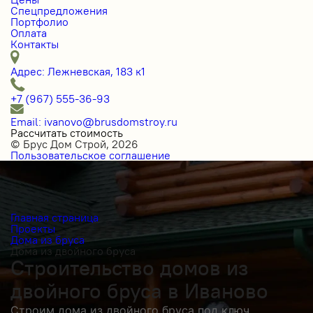
Спецпредложения
Портфолио
Оплата
Контакты
Адрес: Лежневская, 183 к1
+7 (967) 555-36-93
Email: ivanovo@brusdomstroy.ru
Рассчитать стоимость
© Брус Дом Строй, 2026
Пользовательское соглашение
Главная страница
Проекты
Дома из бруса
Дома из двойного бруса
Строительство домов из
двойного бруса в Иваново
Строим дома из двойного бруса под ключ.