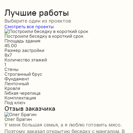
Лучшие работы
Выберите один из проектов
Смотреть все проекты
Построили беседку в короткий срок
С
Площадь здания
П
45.00
1
Размер застройки
Р
8х7
6
Количество этажей
К
1
1
Стены
С
Строганный брус
О
Фундамент
Ф
Ленточный
Л
Кровля
К
Гибкая черепица
М
Комплектация
К
Под ключ
П
Отзыв заказчика
О
Олег Брагин
И
У меня большая семья, а я люблю готовить мясо.
З
Поэтому заказал открытую беседку с мангалом. В
б