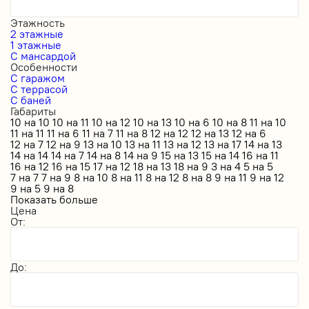
Этажность
2 этажные
1 этажные
С мансардой
Особенности
С гаражом
С террасой
С баней
Габариты
10 на 10
10 на 11
10 на 12
10 на 13
10 на 6
10 на 8
11 на 10
11 на 11
11 на 6
11 на 7
11 на 8
12 на 12
12 на 13
12 на 6
12 на 7
12 на 9
13 на 10
13 на 11
13 на 12
13 на 17
14 на 13
14 на 14
14 на 7
14 на 8
14 на 9
15 на 13
15 на 14
16 на 11
16 на 12
16 на 15
17 на 12
18 на 13
18 на 9
3 на 4
5 на 5
7 на 7
7 на 9
8 на 10
8 на 11
8 на 12
8 на 8
9 на 11
9 на 12
9 на 5
9 на 8
Показать больше
Цена
От:
До: