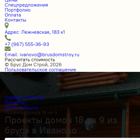
Спецпредложения
Портфолио
Оплата
Контакты
Адрес: Лежневская, 183 к1
+7 (967) 555-36-93
Email: ivanovo@brusdomstroy.ru
Рассчитать стоимость
© Брус Дом Строй, 2026
Пользовательское соглашение
Главная страница
Проекты
Дома из бруса
Проекты домов 18 на 9
Проекты домов 18 на 9 из
бруса в Иваново
Получить косультацию